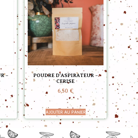
R –
POUDRE D’ASPIRATEUR –
CERISE
6,50
€
AJOUTER AU PANIER