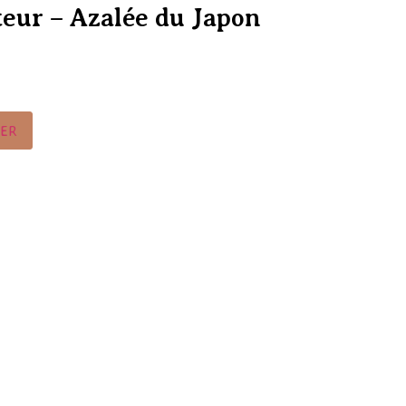
teur – Azalée du Japon
IER