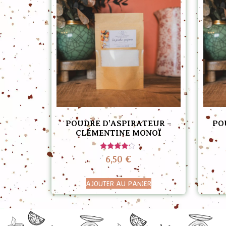
POUDRE D’ASPIRATEUR –
PO
CLÉMENTINE MONOÏ
Note
6,50
€
4.00
sur 5
AJOUTER AU PANIER