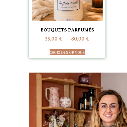
BOUQUETS PARFUMÉS
35,00
€
–
80,00
€
CHOIX DES OPTIONS