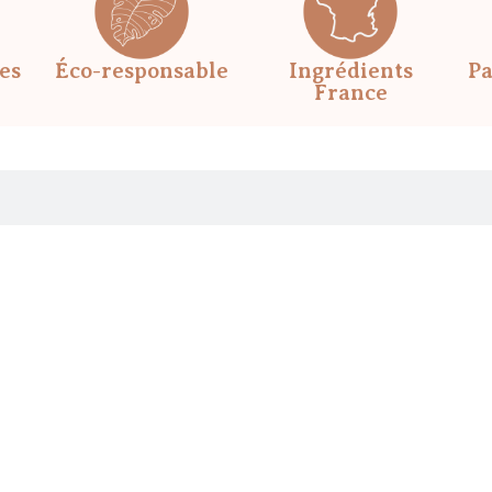
les
Éco-responsable
Ingrédients
Pa
France