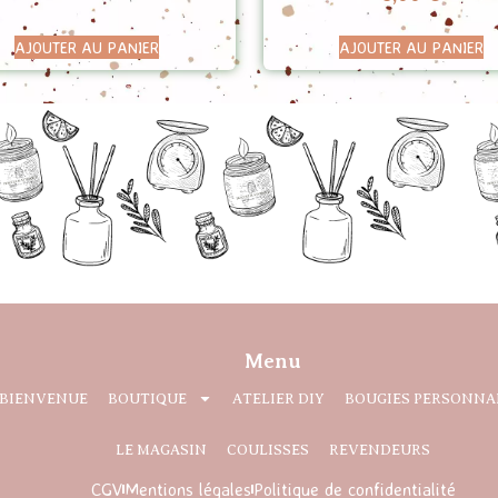
5.00
sur 5
AJOUTER AU PANIER
AJOUTER AU PANIER
Menu
BIENVENUE
BOUTIQUE
ATELIER DIY
BOUGIES PERSONNA
LE MAGASIN
COULISSES
REVENDEURS
CGV
Mentions légales
Politique de confidentialité