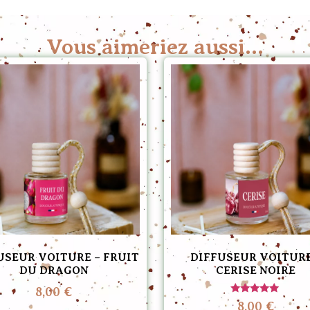
Vous aimeriez aussi...
USEUR VOITURE – FRUIT
DIFFUSEUR VOITURE
DU DRAGON
CERISE NOIRE
8,00
€
Note
8,00
€