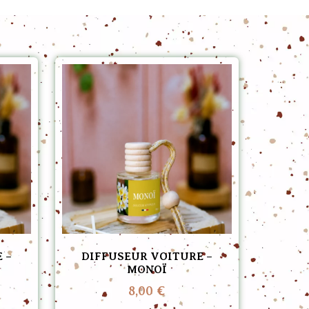
 –
DIFFUSEUR VOITURE –
MONOÏ
8,00
€