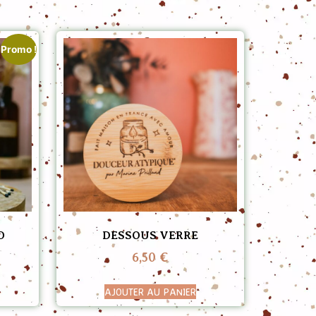
Promo !
O
DESSOUS VERRE
6,50
€
AJOUTER AU PANIER