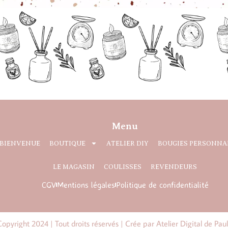
Menu
BIENVENUE
BOUTIQUE
ATELIER DIY
BOUGIES PERSONNA
LE MAGASIN
COULISSES
REVENDEURS
CGV
Mentions légales
Politique de confidentialité
opyright 2024 | Tout droits réservés | Crée par Atelier Digital de Pau