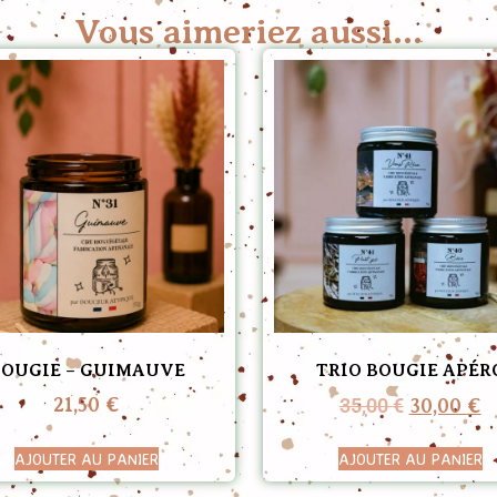
Vous aimeriez aussi...
BOUGIE – GUIMAUVE
TRIO BOUGIE APÉR
21,50
€
35,00
€
30,00
€
AJOUTER AU PANIER
AJOUTER AU PANIER